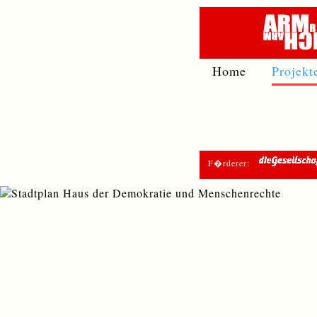
Home
Projekt
F�rderer: